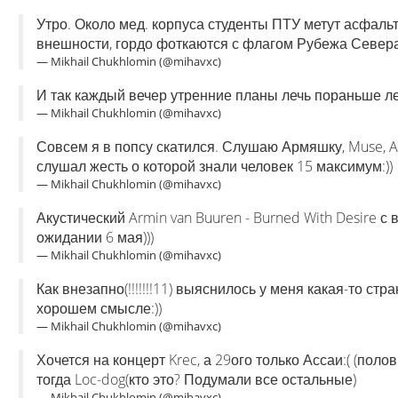
Утро. Около мед. корпуса студенты ПТУ метут асфальт
внешности, гордо фоткаются с флагом Рубежа Север
— Mikhail Chukhlomin (@mihavxc)
И так каждый вечер утренние планы лечь пораньше лет
— Mikhail Chukhlomin (@mihavxc)
Совсем я в попсу скатился. Слушаю Армяшку, Muse, Avr
слушал жесть о которой знали человек 15 максимум:))
— Mikhail Chukhlomin (@mihavxc)
Акустический Armin van Buuren - Burned With Desire с 
ожидании 6 мая)))
— Mikhail Chukhlomin (@mihavxc)
Как внезапно(!!!!!!!11) выяснилось у меня какая-то с
хорошем смысле:))
— Mikhail Chukhlomin (@mihavxc)
Хочется на концерт Krec, а 29ого только Ассаи:( (поло
тогда Loc-dog(кто это? Подумали все остальные)
— Mikhail Chukhlomin (@mihavxc)