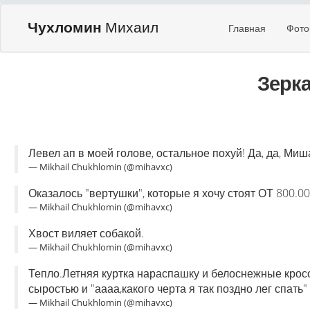
Чухломин
Михаил
Главная
Фото
Зерк
Левел ап в моей голове, остальное похуй! Да, да, Миша
— Mikhail Chukhlomin (@mihavxc)
Оказалось "вертушки", которые я хочу стоят ОТ 800.00
— Mikhail Chukhlomin (@mihavxc)
Хвост виляет собакой.
— Mikhail Chukhlomin (@mihavxc)
Тепло.Летняя куртка нараспашку и белоснежные крос
сыростью и "аааа,какого черта я так поздно лег спать"
— Mikhail Chukhlomin (@mihavxc)