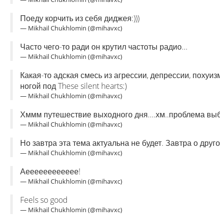
Поеду корчить из себя диджея:)))
— Mikhail Chukhlomin (@mihavxc)
Часто чего-то ради он крутил частоты радио...
— Mikhail Chukhlomin (@mihavxc)
Какая-то адская смесь из агрессии, депрессии, похуи
ногой под These silent hearts:)
— Mikhail Chukhlomin (@mihavxc)
Хммм путешествие выходного дня....хм..проблема выб
— Mikhail Chukhlomin (@mihavxc)
Но завтра эта тема актуальна не будет. Завтра о друг
— Mikhail Chukhlomin (@mihavxc)
Аееееееееееее!
— Mikhail Chukhlomin (@mihavxc)
Feels so good
— Mikhail Chukhlomin (@mihavxc)