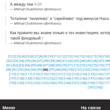
А между тем 4.04
— Mikhail Chukhlomin (@mihavxc)
Тоталное "пилилово" и "скрейчиво" под минусок Наса.
— Mikhail Chukhlomin (@mihavxc)
Как правило мы знаем только о тех инвестициях, кот
такой фондовый:)
— Mikhail Chukhlomin (@mihavxc)
[1]
[2]
[3]
[4]
[5]
[6]
[7]
[8]
[9]
[10]
[11]
[12]
[13]
[14]
[15]
[16]
[17]
[18]
[19]
[32]
[33]
[34]
[35]
[36]
[37]
[38]
[39]
[40]
[41]
[42]
[43]
[44]
[45]
[46]
[47]
[48]
[61]
[62]
[63]
[64]
[65]
[66]
[67]
[68]
[69]
[70]
[71]
[72]
[73]
[74]
[75]
[76]
[77]
[90]
[91]
[92]
[93]
[94]
[95]
[96]
[97]
[98]
[99]
[100]
[101]
[102]
[103]
[104]
[1
[115]
[116]
[117]
[118]
[119]
[120]
[121]
[122]
[123]
[124]
[125]
[126]
[127
[137]
[138]
[139]
[140]
[141]
[142]
[143]
[144]
[145]
[146]
[147]
[148]
[149
[159]
[160]
[161]
[162]
[163]
[164]
[165]
[166]
[167]
[168]
[169]
[170]
[171
[181]
[182]
Меню
На связи