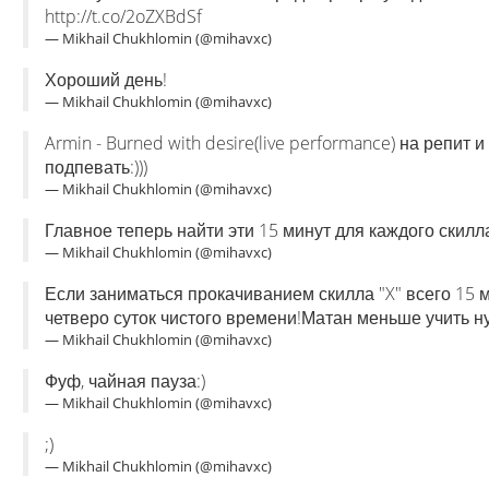
http://t.co/2oZXBdSf
— Mikhail Chukhlomin (@mihavxc)
Хороший день!
— Mikhail Chukhlomin (@mihavxc)
Armin - Burned with desire(live performance) на репит 
подпевать:)))
— Mikhail Chukhlomin (@mihavxc)
Главное теперь найти эти 15 минут для каждого скилла
— Mikhail Chukhlomin (@mihavxc)
Если заниматься прокачиванием скилла "X" всего 15 ми
четверо суток чистого времени!Матан меньше учить н
— Mikhail Chukhlomin (@mihavxc)
Фуф, чайная пауза:)
— Mikhail Chukhlomin (@mihavxc)
;)
— Mikhail Chukhlomin (@mihavxc)