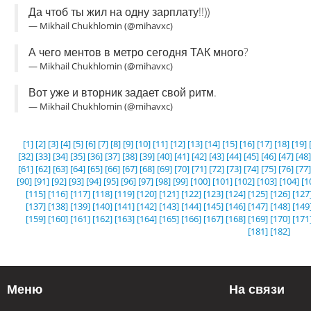
Да чтоб ты жил на одну зарплату!!))
— Mikhail Chukhlomin (@mihavxc)
А чего ментов в метро сегодня ТАК много?
— Mikhail Chukhlomin (@mihavxc)
Вот уже и вторник задает свой ритм.
— Mikhail Chukhlomin (@mihavxc)
[1]
[2]
[3]
[4]
[5]
[6]
[7]
[8]
[9]
[10]
[11]
[12]
[13]
[14]
[15]
[16]
[17]
[18]
[19]
[32]
[33]
[34]
[35]
[36]
[37]
[38]
[39]
[40]
[41]
[42]
[43]
[44]
[45]
[46]
[47]
[48]
[61]
[62]
[63]
[64]
[65]
[66]
[67]
[68]
[69]
[70]
[71]
[72]
[73]
[74]
[75]
[76]
[77]
[90]
[91]
[92]
[93]
[94]
[95]
[96]
[97]
[98]
[99]
[100]
[101]
[102]
[103]
[104]
[1
[115]
[116]
[117]
[118]
[119]
[120]
[121]
[122]
[123]
[124]
[125]
[126]
[127
[137]
[138]
[139]
[140]
[141]
[142]
[143]
[144]
[145]
[146]
[147]
[148]
[149
[159]
[160]
[161]
[162]
[163]
[164]
[165]
[166]
[167]
[168]
[169]
[170]
[171
[181]
[182]
Меню
На связи