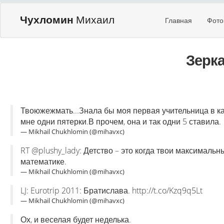
Чухломин
Михаил
Главная
Фото
Зерк
Твоюжежмать...Знала бы моя первая учительница в к
мне одни пятерки.В прочем, она и так одни 5 ставила.
— Mikhail Chukhlomin (@mihavxc)
RT @plushy_lady: Детство – это когда твои максималь
математике.
— Mikhail Chukhlomin (@mihavxc)
LJ: Eurotrip 2011: Братислава. http://t.co/Kzq9q5Lt
— Mikhail Chukhlomin (@mihavxc)
Ох, и веселая будет неделька.