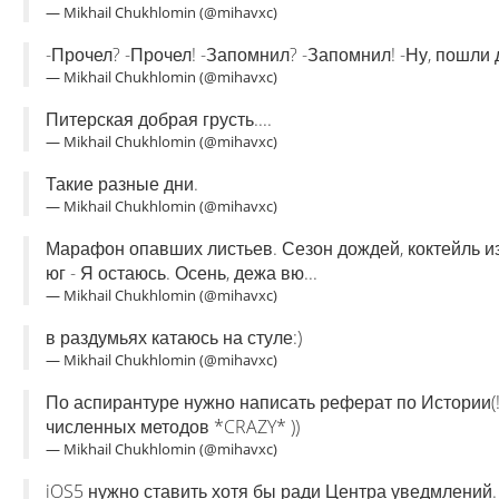
— Mikhail Chukhlomin (@mihavxc)
-Прочел? -Прочел! -Запомнил? -Запомнил! -Ну, пошли 
— Mikhail Chukhlomin (@mihavxc)
Питерская добрая грусть....
— Mikhail Chukhlomin (@mihavxc)
Такие разные дни.
— Mikhail Chukhlomin (@mihavxc)
Марафон опавших листьев. Сезон дождей, коктейль из
юг - Я остаюсь. Осень, дежа вю...
— Mikhail Chukhlomin (@mihavxc)
в раздумьях катаюсь на стуле:)
— Mikhail Chukhlomin (@mihavxc)
По аспирантуре нужно написать реферат по Истории(
численных методов *CRAZY* ))
— Mikhail Chukhlomin (@mihavxc)
iOS5 нужно ставить хотя бы ради Центра уведмлений. В