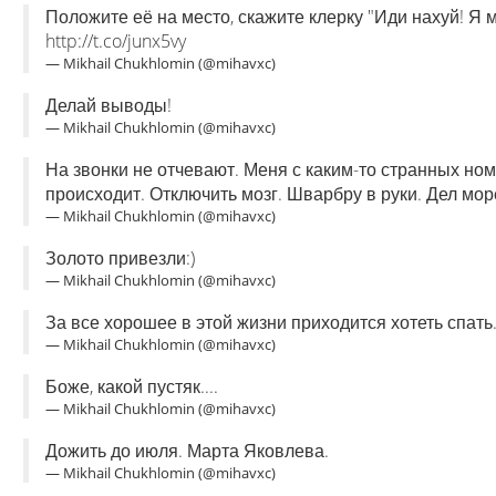
Положите её на место, скажите клерку "Иди нахуй! Я 
http://t.co/junx5vy
— Mikhail Chukhlomin (@mihavxc)
Делай выводы!
— Mikhail Chukhlomin (@mihavxc)
На звонки не отчевают. Меня с каким-то странных но
происходит. Отключить мозг. Шварбру в руки. Дел мор
— Mikhail Chukhlomin (@mihavxc)
Золото привезли:)
— Mikhail Chukhlomin (@mihavxc)
За все хорошее в этой жизни приходится хотеть спать
— Mikhail Chukhlomin (@mihavxc)
Боже, какой пустяк....
— Mikhail Chukhlomin (@mihavxc)
Дожить до июля. Марта Яковлева.
— Mikhail Chukhlomin (@mihavxc)