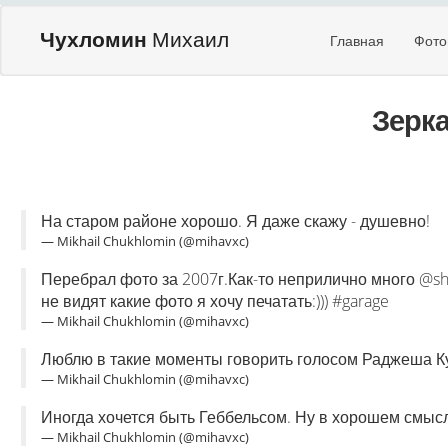
Чухломин
Михаил
Главная
Фото
Зерк
На старом районе хорошо. Я даже скажу - душевно!
— Mikhail Chukhlomin (@mihavxc)
Перебрал фото за 2007г.Как-то неприлично много @sho
не видят какие фото я хочу печатать:))) #garage
— Mikhail Chukhlomin (@mihavxc)
Люблю в такие моменты говорить голосом Раджеша Ку
— Mikhail Chukhlomin (@mihavxc)
Иногда хочется быть Геббельсом. Ну в хорошем смысл
— Mikhail Chukhlomin (@mihavxc)