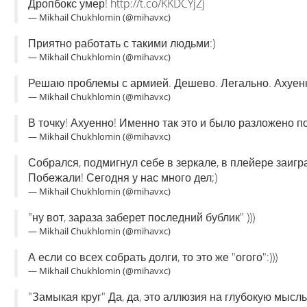
Дропбокс умер! http://t.co/KKDCYjZj
— Mikhail Chukhlomin (@mihavxc)
Приятно работать с такими людьми:)
— Mikhail Chukhlomin (@mihavxc)
Решаю проблемы с армией. Дешево. Легально. Ахуен
— Mikhail Chukhlomin (@mihavxc)
В точку! Ахуенно! Именно так это и было разложено п
— Mikhail Chukhlomin (@mihavxc)
Собрался, подмигнул себе в зеркале, в плейере заиграл
Побежали! Сегодня у нас много дел;)
— Mikhail Chukhlomin (@mihavxc)
"ну вот, зараза заберет последний бублик" )))
— Mikhail Chukhlomin (@mihavxc)
А если со всех собрать долги, то это же "огого":)))
— Mikhail Chukhlomin (@mihavxc)
"Замыкая круг" Да, да, это аллюзия на глубокую мысль