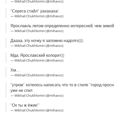
— Mikhail Chukhlomin (@mihavxc)
"Серега-стайл" уахахаха!
— Mikhail Chukhlomin (@mihavxc)
Ярославль летом определенно интересней, чем зимой:) 
— Mikhail Chukhlomin (@mihavxc)
Даааа, эту ночку я запомню надолго))))
— Mikhail Chukhlomin (@mihavxc)
Мда, Ярославский колорит)))
— Mikhail Chukhlomin (@mihavxc)
Хм....
— Mikhail Chukhlomin (@mihavxc)
"утром" хотелось написать что-то в стиле "город просн
уже не спит.
— Mikhail Chukhlomin (@mihavxc)
"Ох ты ж ёжик!"
— Mikhail Chukhlomin (@mihavxc)