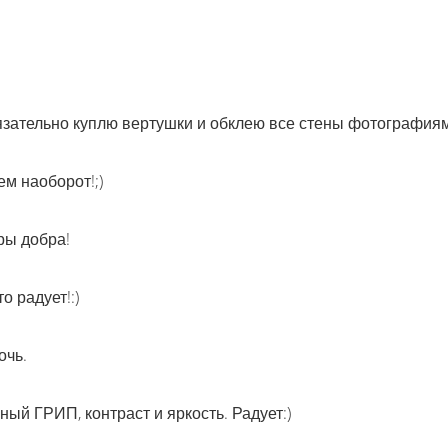
язательно куплю вертушки и обклею все стены фотография
ем наоборот!;)
ры добра!
 радует!:)
очь.
ый ГРИП, контраст и яркость. Радует:)