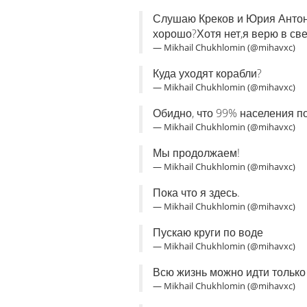
Слушаю Креков и Юрия Антоно
хорошо?Хотя нет,я верю в св
— Mikhail Chukhlomin (@mihavxc)
Куда уходят корабли?
— Mikhail Chukhlomin (@mihavxc)
Обидно, что 99% населения по
— Mikhail Chukhlomin (@mihavxc)
Мы продолжаем!
— Mikhail Chukhlomin (@mihavxc)
Пока что я здесь.
— Mikhail Chukhlomin (@mihavxc)
Пускаю круги по воде
— Mikhail Chukhlomin (@mihavxc)
Всю жизнь можно идти только 
— Mikhail Chukhlomin (@mihavxc)