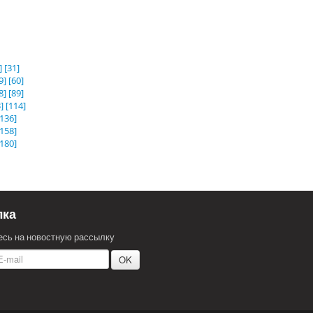
]
[31]
9]
[60]
8]
[89]
]
[114]
[136]
[158]
[180]
лка
сь на новостную рассылку