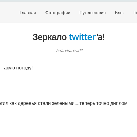
Главная
Фотографии
Путешествия
Блог
I
Зеркало
twitter
'a!
Vedi, vidi, twidi!
в такую погоду!
етил как деревья стали зелеными....теперь точно диплом