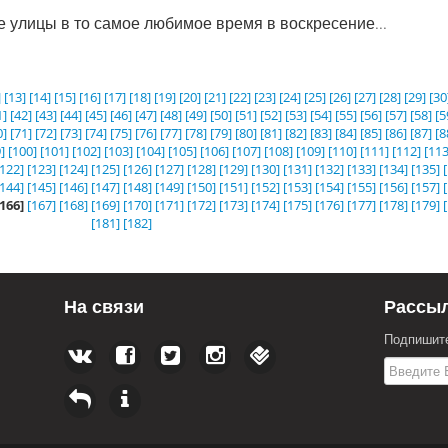
е улицы в то самое любимое время в воскресение...
]
[13]
[14]
[15]
[16]
[17]
[18]
[19]
[20]
[21]
[22]
[23]
[24]
[25]
[26]
[27]
[28]
[29]
[30
1]
[42]
[43]
[44]
[45]
[46]
[47]
[48]
[49]
[50]
[51]
[52]
[53]
[54]
[55]
[56]
[57]
[58]
[5
0]
[71]
[72]
[73]
[74]
[75]
[76]
[77]
[78]
[79]
[80]
[81]
[82]
[83]
[84]
[85]
[86]
[87]
[8
]
[100]
[101]
[102]
[103]
[104]
[105]
[106]
[107]
[108]
[109]
[110]
[111]
[112]
[113
[122]
[123]
[124]
[125]
[126]
[127]
[128]
[129]
[130]
[131]
[132]
[133]
[134]
[135]
[144]
[145]
[146]
[147]
[148]
[149]
[150]
[151]
[152]
[153]
[154]
[155]
[156]
[157]
[166]
[167]
[168]
[169]
[170]
[171]
[172]
[173]
[174]
[175]
[176]
[177]
[178]
[179]
[181]
[182]
На связи
Рассы
Подпишите