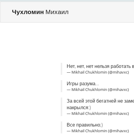
Чухломин
Михаил
Нет, нет, нет нельзя работать 
— Mikhail Chukhlomin (@mihavxc)
Игры разума...
— Mikhail Chukhlomin (@mihavxc)
За всей этой бегатней не зам
накрылся:)
— Mikhail Chukhlomin (@mihavxc)
Все правильно;)
— Mikhail Chukhlomin (@mihavxc)