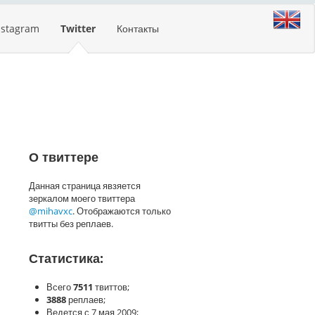
nstagram
Twitter
Контакты
О твиттере
Данная страница явзяется
зеркалом моего твиттера
@mihavxc
. Отображаются только
твитты без реплаев.
Статистика:
Всего
7511
твиттов;
3888
реплаев;
Ведется с 7 мая 2009;