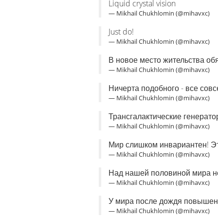
Liquid crystal vision
— Mikhail Chukhlomin (@mihavxc)
Just do!
— Mikhail Chukhlomin (@mihavxc)
В новое место жительства об
— Mikhail Chukhlomin (@mihavxc)
Ничерта подобного - все совс
— Mikhail Chukhlomin (@mihavxc)
Трансгалактические генерато
— Mikhail Chukhlomin (@mihavxc)
Мир слишком инвариантен! Это
— Mikhail Chukhlomin (@mihavxc)
Над нашей половиной мира н
— Mikhail Chukhlomin (@mihavxc)
У мира после дождя повышенн
— Mikhail Chukhlomin (@mihavxc)