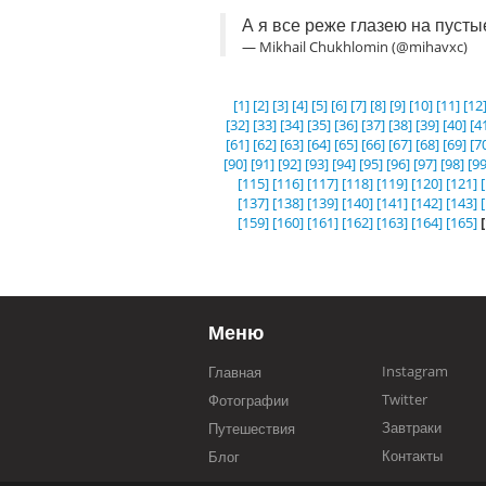
А я все реже глазею на пусты
— Mikhail Chukhlomin (@mihavxc)
[1]
[2]
[3]
[4]
[5]
[6]
[7]
[8]
[9]
[10]
[11]
[12
[32]
[33]
[34]
[35]
[36]
[37]
[38]
[39]
[40]
[4
[61]
[62]
[63]
[64]
[65]
[66]
[67]
[68]
[69]
[7
[90]
[91]
[92]
[93]
[94]
[95]
[96]
[97]
[98]
[99
[115]
[116]
[117]
[118]
[119]
[120]
[121]
[137]
[138]
[139]
[140]
[141]
[142]
[143]
[159]
[160]
[161]
[162]
[163]
[164]
[165]
Меню
Instagram
Главная
Twitter
Фотографии
Завтраки
Путешествия
Контакты
Блог