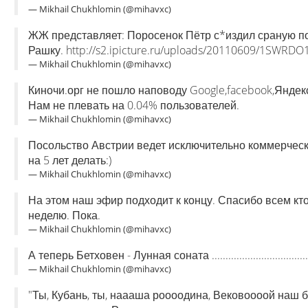
— Mikhail Chukhlomin (@mihavxc)
ЖЖ представляет: Поросенок Пётр с*издил сраную п
Рашку. http://s2.ipicture.ru/uploads/20110609/1SWRDO1
— Mikhail Chukhlomin (@mihavxc)
Киночи.орг не пошло наповоду Google,facebook,Яндекс
Нам не плевать на 0.04% пользователей.
— Mikhail Chukhlomin (@mihavxc)
Посольство Австрии ведет исключительно коммерческу
на 5 лет делать:)
— Mikhail Chukhlomin (@mihavxc)
На этом наш эфир подходит к концу. Спасибо всем кт
неделю. Пока.
— Mikhail Chukhlomin (@mihavxc)
А теперь Бетховен - Лунная соната ...................................
— Mikhail Chukhlomin (@mihavxc)
"Ты, Кубань, ты, наааша роооодина, Вековоооой наш