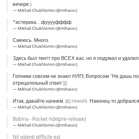
вечере:)
— Mikhail Chukhlomin (@mihavxc)
*истерика....фууууфффф.
— Mikhail Chukhlomin (@mihavxc)
Смеюсь. Много.
— Mikhail Chukhlomin (@mihavxc)
Здесь был твитт про ВСЕХ вас, но я подумал и удалил:
— Mikhail Chukhlomin (@mihavxc)
Гопники совсем не знают НЛП( Вопросом "Не дашь по
отрицательный ответ:)))
— Mikhail Chukhlomin (@mihavxc)
Итак, давайте начнем. (с) rework. Наконец-то добрался
— Mikhail Chukhlomin (@mihavxc)
Bobina - Rocket ride(pre-release)
— Mikhail Chukhlomin (@mihavxc)
Nil volenti difficile est