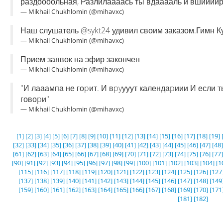
раздоооольная, Разлилаааась ты вдааааль и вшиииир
— Mikhail Chukhlomin (@mihavxc)
Наш слушатель @sykt24 удивил своим заказом.Гимн Ку
— Mikhail Chukhlomin (@mihavxc)
Прием заявок на эфир закончен
— Mikhail Chukhlomin (@mihavxc)
"И лааампа не гоpит. И вpyууут календаpиии И если т
говоpи"
— Mikhail Chukhlomin (@mihavxc)
[1]
[2]
[3]
[4]
[5]
[6]
[7]
[8]
[9]
[10]
[11]
[12]
[13]
[14]
[15]
[16]
[17]
[18]
[19]
[32]
[33]
[34]
[35]
[36]
[37]
[38]
[39]
[40]
[41]
[42]
[43]
[44]
[45]
[46]
[47]
[48]
[61]
[62]
[63]
[64]
[65]
[66]
[67]
[68]
[69]
[70]
[71]
[72]
[73]
[74]
[75]
[76]
[77]
[90]
[91]
[92]
[93]
[94]
[95]
[96]
[97]
[98]
[99]
[100]
[101]
[102]
[103]
[104]
[1
[115]
[116]
[117]
[118]
[119]
[120]
[121]
[122]
[123]
[124]
[125]
[126]
[127
[137]
[138]
[139]
[140]
[141]
[142]
[143]
[144]
[145]
[146]
[147]
[148]
[149
[159]
[160]
[161]
[162]
[163]
[164]
[165]
[166]
[167]
[168]
[169]
[170]
[171
[181]
[182]