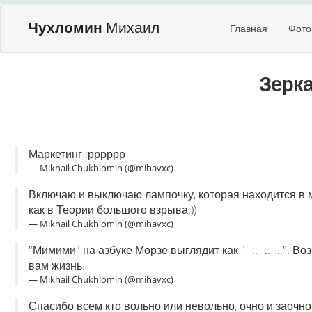
Чухломин
Михаил
Главная
Фото
Зерк
Маркетинг :рррррр
— Mikhail Chukhlomin (@mihavxc)
Включаю и выключаю лампочку, которая находится в м
как в Теории большого взрыва:))
— Mikhail Chukhlomin (@mihavxc)
"Мимими" на азбуке Морзе выглядит как "--..--..--..".
вам жизнь.
— Mikhail Chukhlomin (@mihavxc)
Спасибо всем кто вольно или невольно, очно и заочн