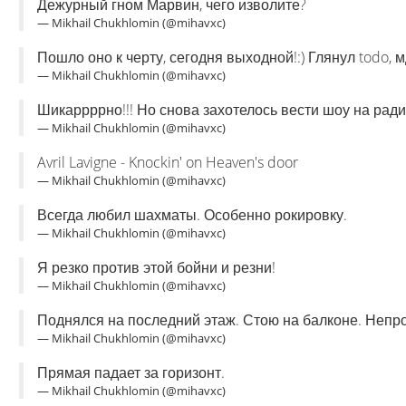
Дежурный гном Марвин, чего изволите?
— Mikhail Chukhlomin (@mihavxc)
Пошло оно к черту, сегодня выходной!:) Глянул todo, м
— Mikhail Chukhlomin (@mihavxc)
Шикаррррно!!! Но снова захотелось вести шоу на радио
— Mikhail Chukhlomin (@mihavxc)
Avril Lavigne - Knockin' on Heaven's door
— Mikhail Chukhlomin (@mihavxc)
Всегда любил шахматы. Особенно рокировку.
— Mikhail Chukhlomin (@mihavxc)
Я резко против этой бойни и резни!
— Mikhail Chukhlomin (@mihavxc)
Поднялся на последний этаж. Стою на балконе. Непр
— Mikhail Chukhlomin (@mihavxc)
Прямая падает за горизонт.
— Mikhail Chukhlomin (@mihavxc)