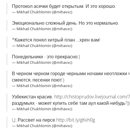
Протокол асечки будет открытым. И это хорошо.
— Mikhail Chukhlomin (@mihavxc)
Эмоционально сложный день. Но это нормально.
— Mikhail Chukhlomin (@mihavxc)
*Кажется понял хитрый план....хрен вам!
— Mikhail Chukhlomin (@mihavxc)
Понедельники - это прекрасно:)
— Mikhail Chukhlomin (@mihavxc)
В черном черном городе черными ночами неотложки ч
смеются, песенки поют:)
— Mikhail Chukhlomin (@mihavxc)
Узбекистан красив. http://chistoprudov.livejournal.com
раздумьях - может купить себе там аул какой-нибудь?))
— Mikhail Chukhlomin (@mihavxc)
LJ: Рассвет на пирсе http://bit.ly/gKxh0g
— Mikhail Chukhlomin (@mihavxc)