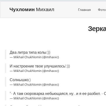
Чухломин
Михаил
Главная
Фото
Зерк
Два литра типа колы:)))
— Mikhail Chukhlomin (@mihavxc)
И настроение твое улучшилось!:)))
— Mikhail Chukhlomin (@mihavxc)
Солнышко;)
— Mikhail Chukhlomin (@mihavxc)
"- А там скороварка небьющаяся, ну...и я ее разбил. - 
— Mikhail Chukhlomin (@mihavxc)