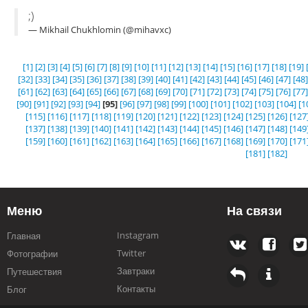
;)
— Mikhail Chukhlomin (@mihavxc)
[1]
[2]
[3]
[4]
[5]
[6]
[7]
[8]
[9]
[10]
[11]
[12]
[13]
[14]
[15]
[16]
[17]
[18]
[19]
[32]
[33]
[34]
[35]
[36]
[37]
[38]
[39]
[40]
[41]
[42]
[43]
[44]
[45]
[46]
[47]
[48]
[61]
[62]
[63]
[64]
[65]
[66]
[67]
[68]
[69]
[70]
[71]
[72]
[73]
[74]
[75]
[76]
[77]
[90]
[91]
[92]
[93]
[94]
[95]
[96]
[97]
[98]
[99]
[100]
[101]
[102]
[103]
[104]
[1
[115]
[116]
[117]
[118]
[119]
[120]
[121]
[122]
[123]
[124]
[125]
[126]
[127
[137]
[138]
[139]
[140]
[141]
[142]
[143]
[144]
[145]
[146]
[147]
[148]
[149
[159]
[160]
[161]
[162]
[163]
[164]
[165]
[166]
[167]
[168]
[169]
[170]
[171
[181]
[182]
Меню
На связи
Instagram
Главная
Twitter
Фотографии
Завтраки
Путешествия
Контакты
Блог