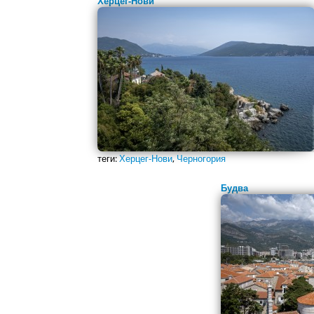
Херцег-Нови
теги:
Херцег-Нови
,
Черногория
Будва