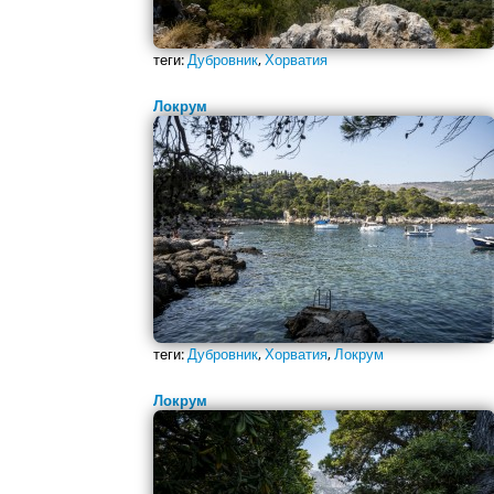
теги:
Дубровник
,
Хорватия
Локрум
теги:
Дубровник
,
Хорватия
,
Локрум
Локрум