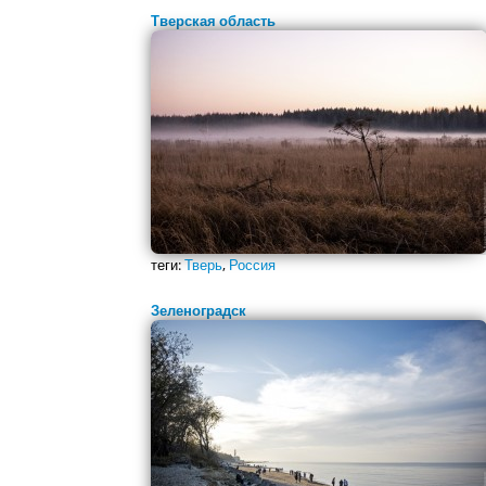
Тверская область
теги:
Тверь
,
Россия
Зеленоградск