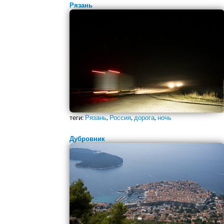
Рязань
теги:
Рязань
,
Россия
,
дорога
,
ночь
Дубровник