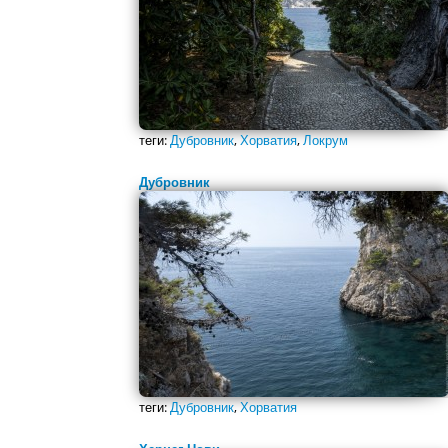
теги:
Дубровник
,
Хорватия
,
Локрум
Дубровник
теги:
Дубровник
,
Хорватия