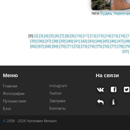
теги:
Будва
,
Черногор
[1]
[2]
[3]
[4]
[5]
[6]
[7]
[8]
[9]
[10]
[11]
[12]
[13]
[14]
[15]
[16]
[1
[35]
[36]
[37]
[38]
[39]
[40]
[41]
[42]
[43]
[44]
[45]
[46]
[47]
[48
[66]
[67]
[68]
[69]
[70]
[71]
[72]
[73]
[74]
[75]
[76]
[77]
[78]
[79
[97]
Меню
На связи
Instagram
Главная
Twitter
Фотографии
Завтраки
Путешествия
Контакты
Блог
©
2008 - 2026 Чухломин Михаил