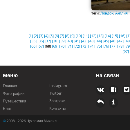
теги:
Лондон
,
Англия
[1]
[2]
[3]
[4]
[5]
[6]
[7]
[8]
[9]
[10]
[11]
[12]
[13]
[14]
[15]
[16]
[1
[35]
[36]
[37]
[38]
[39]
[40]
[41]
[42]
[43]
[44]
[45]
[46]
[47]
[48
[66]
[67]
[68]
[69]
[70]
[71]
[72]
[73]
[74]
[75]
[76]
[77]
[78]
[79
[97]
Меню
На связи
Instagram
Главная
Twitter
Фотографии
Завтраки
Путешествия
Контакты
Блог
©
2008 - 2026 Чухломин Михаил