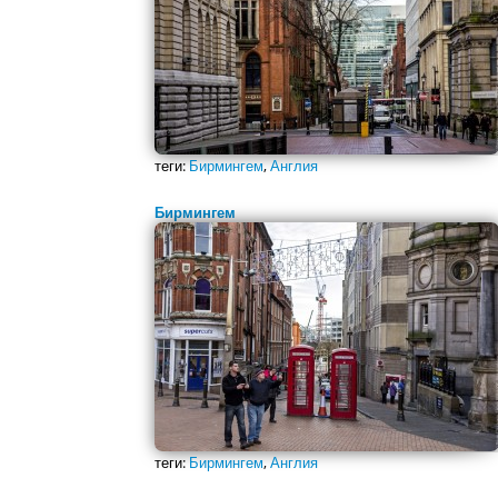
теги:
Бирмингем
,
Англия
Бирмингем
теги:
Бирмингем
,
Англия