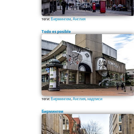
теги:
Бирмингем
,
Англия
Todo es posible
теги:
Бирмингем
,
Англия
,
надписи
Бирмингем