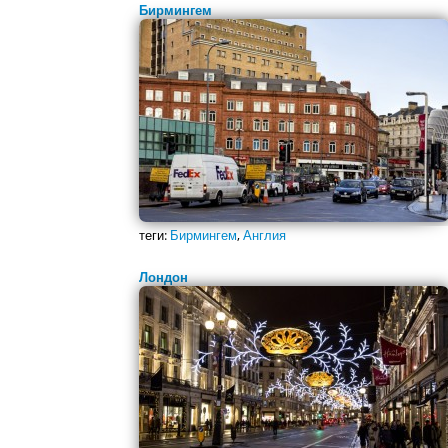
Бирмингем
теги:
Бирмингем
,
Англия
Лондон