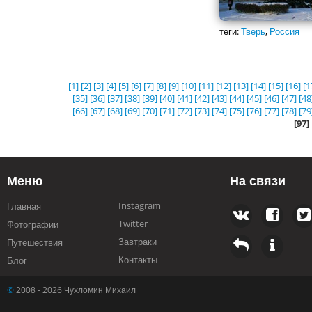
теги:
Тверь
,
Россия
[1]
[2]
[3]
[4]
[5]
[6]
[7]
[8]
[9]
[10]
[11]
[12]
[13]
[14]
[15]
[16]
[1
[35]
[36]
[37]
[38]
[39]
[40]
[41]
[42]
[43]
[44]
[45]
[46]
[47]
[48
[66]
[67]
[68]
[69]
[70]
[71]
[72]
[73]
[74]
[75]
[76]
[77]
[78]
[79
[97]
Меню
На связи
Instagram
Главная
Twitter
Фотографии
Завтраки
Путешествия
Контакты
Блог
©
2008 - 2026 Чухломин Михаил