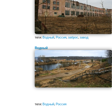
теги:
Водный
,
Россия
,
заброс
,
завод
Водный
теги:
Водный
,
Россия