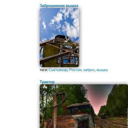
Заброшенная вышка
теги:
Сыктывкар
,
Россия
,
заброс
,
вышка
Трактор