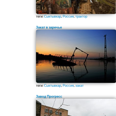
теги:
Сыктывкар
,
Россия
,
трактор
Закат в заречье
теги:
Сыктывкар
,
Россия
,
закат
Завод Прогресс