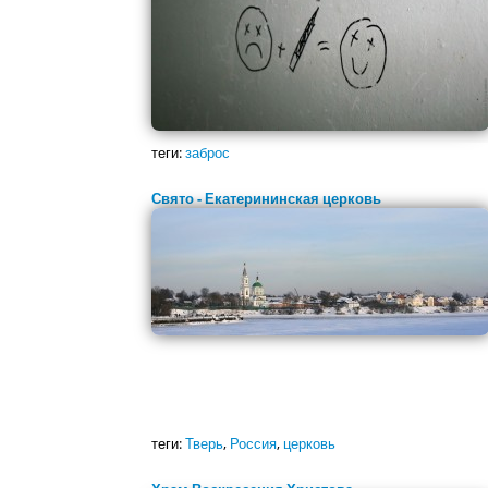
теги:
заброс
Свято - Екатерининская церковь
теги:
Тверь
,
Россия
,
церковь