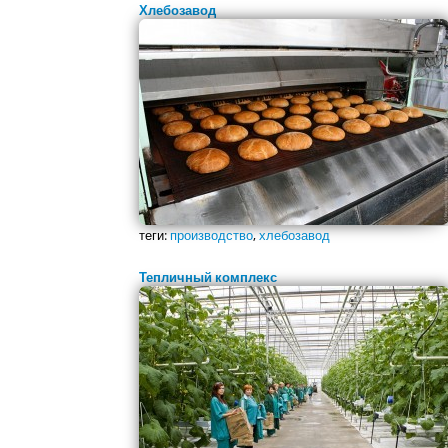
Хлебозавод
теги:
производство
,
хлебозавод
Тепличный комплекс