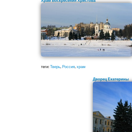
Храм Воскресения Христова
теги:
Тверь
,
Россия
,
храм
Дворец Екатерины