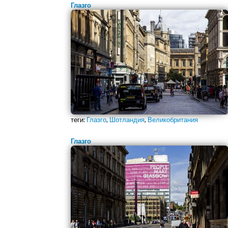
Глазго
теги:
Глазго
,
Шотландия
,
Великобритания
Глазго