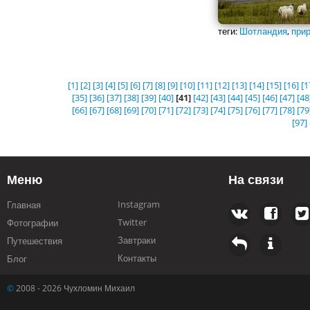
теги:
Шотландия
,
при
[1]
[2]
[3]
[4]
[5]
[6]
[7]
[8]
[9]
[10]
[11]
[12]
[13]
[14]
[15]
[16]
[1
[35]
[36]
[37]
[38]
[39]
[40]
[41]
[42]
[43]
[44]
[45]
[46]
[47]
[48
[66]
[67]
[68]
[69]
[70]
[71]
[72]
[73]
[74]
[75]
[76]
[77]
[78]
[79
[97]
Меню
На связи
Instagram
Главная
Twitter
Фотографии
Завтраки
Путешествия
Контакты
Блог
©
2008 - 2026 Чухломин Михаил