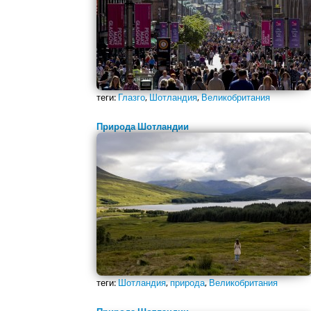
теги:
Глазго
,
Шотландия
,
Великобритания
Природа Шотландии
теги:
Шотландия
,
природа
,
Великобритания