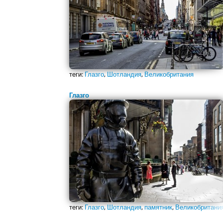
теги:
Глазго
,
Шотландия
,
Великобритания
Глазго
теги:
Глазго
,
Шотландия
,
памятник
,
Великобритани