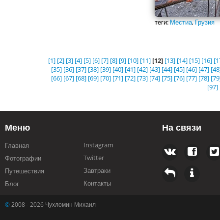
теги:
Местиа
,
Грузия
[1]
[2]
[3]
[4]
[5]
[6]
[7]
[8]
[9]
[10]
[11]
[12]
[13]
[14]
[15]
[16]
[1
[35]
[36]
[37]
[38]
[39]
[40]
[41]
[42]
[43]
[44]
[45]
[46]
[47]
[48
[66]
[67]
[68]
[69]
[70]
[71]
[72]
[73]
[74]
[75]
[76]
[77]
[78]
[79
[97]
Меню
На связи
Instagram
Главная
Twitter
Фотографии
Завтраки
Путешествия
Контакты
Блог
©
2008 - 2026 Чухломин Михаил