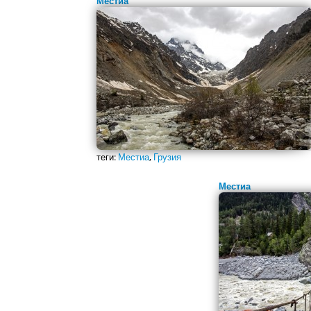
Местиа
теги:
Местиа
,
Грузия
Местиа