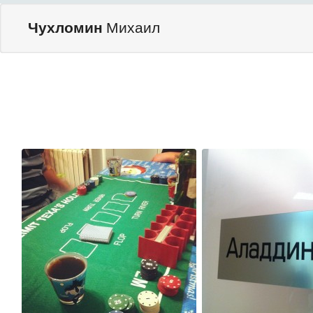
Чухломин
Михаил