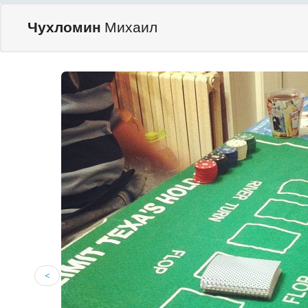
Чухломин
Михаил
<