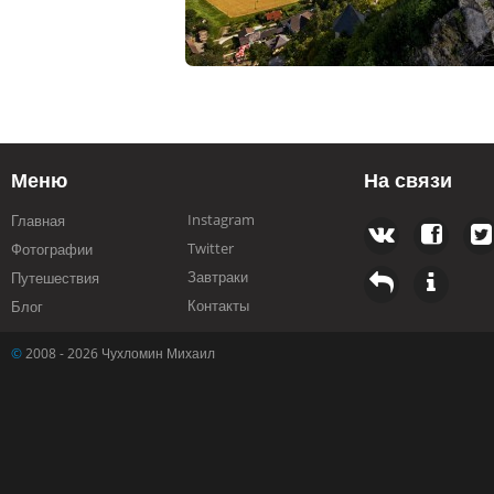
Меню
На связи
Instagram
Главная
Twitter
Фотографии
Завтраки
Путешествия
Контакты
Блог
©
2008 - 2026 Чухломин Михаил