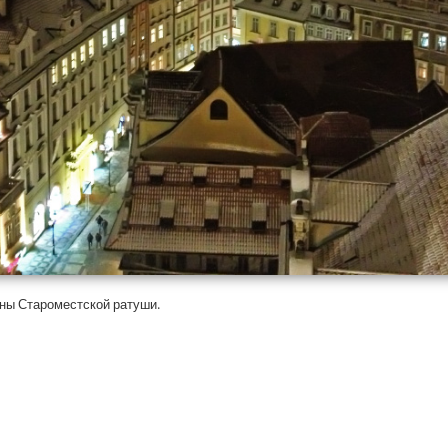
ны Староместской ратуши.