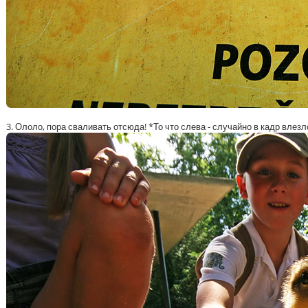
3. Ололо, пора сваливать отсюда! *То что слева - случайно в кадр влезло