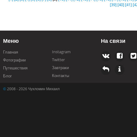
[39]
[40]
[41]
[4
Меню
На связи
Instagram
Главная
Twitter
Фотографии
Завтраки
Путешествия
Контакты
Блог
©
2008 - 2026 Чухломин Михаил