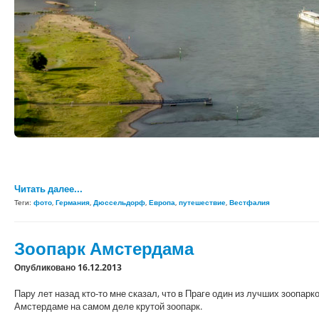
Читать далее...
Теги:
фото
,
Германия
,
Дюссельдорф
,
Европа
,
путешествие
,
Вестфалия
Зоопарк Амстердама
Опубликовано 16.12.2013
Пару лет назад кто-то мне сказал, что в Праге один из лучших зоопарк
Амстердаме на самом деле крутой зоопарк.