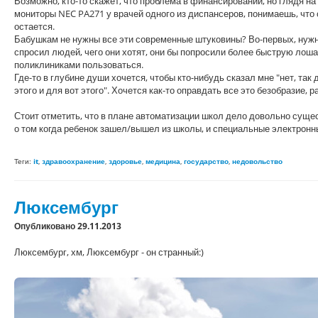
Возможно, кто-то скажет, что проблема в финансировании, но глядя н
мониторы NEC PA271 у врачей одного из диспансеров, понимаешь, что
остается.
Бабушкам не нужны все эти современные штуковины? Во-первых, нужны
спросил людей, чего они хотят, они бы попросили более быструю лошадь
поликлиниками пользоваться.
Где-то в глубине души хочется, чтобы кто-нибудь сказал мне "нет, так
этого и для вот этого". Хочется как-то оправдать все это безобразие, 
Стоит отметить, что в плане автоматизации школ дело довольно суще
о том когда ребенок зашел/вышел из школы, и специальные электронны
Теги:
it
,
здравоохранение
,
здоровье
,
медицина
,
государство
,
недовольство
Люксембург
Опубликовано 29.11.2013
Люксембург, хм, Люксембург - он странный:)