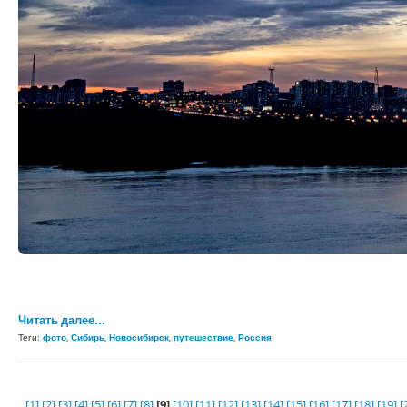
Читать далее...
Теги:
фото
,
Сибирь
,
Новосибирск
,
путешествие
,
Россия
[1]
[2]
[3]
[4]
[5]
[6]
[7]
[8]
[9]
[10]
[11]
[12]
[13]
[14]
[15]
[16]
[17]
[18]
[19]
[