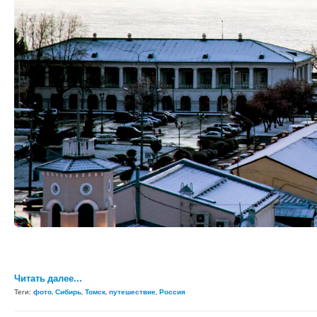
Читать далее...
Теги:
фото
,
Сибирь
,
Томск
,
путешествие
,
Россия