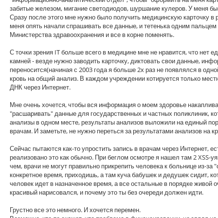
забитые железом, мигание светодиодов, шуршание кулеров. У меня б
Сразу после этого мне нужно было получить медицинскую карточку в ре
меня опять начали спрашивать все данные, и тетенька одним пальцем
Министерства здравоохранения и все в корне поменять.
С точки зрения IT больше всего в медицине мне не нравится, что нет 
камней - везде нужно заводить карточку, диктовать свои данные, инф
переносится(начиная с 2003 года я больше 2х раз не появлялся в одно
кровь на общий анализ. В каждом учреждении котируется только местна
ДНК через Интернет.
Мне очень хочется, чтобы вся информация о моем здоровье накапливал
"расшаривать" данные для государственных и частных поликлиник, ко
анализы в одном месте, результаты анализов выложили на единый по
врачам. И заметьте, не нужно переться за результатами анализов на край
Сейчас пытаются как-то упростить запись в врачам через Интернет, е
реализовано это как обычно. При беглом осмотре я нашел там 2 XSS-
чем, врачи не могут правильно прикрепить человека к больнице из-за 
конкретное время, приходишь, а там куча бабушек и дедушек сидит, к
человек идет в назначенное время, а все остальные в порядке живой 
красивый нарисовался, и почему это ты без очереди должен идти.
Грустно все это немного. И хочется перемен.