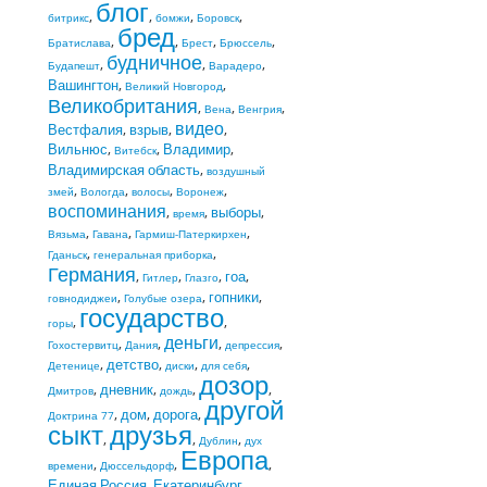
блог
,
,
,
,
битрикс
бомжи
Боровск
бред
,
,
,
,
Братислава
Брест
Брюссель
будничное
,
,
,
Будапешт
Варадеро
Вашингтон
,
,
Великий Новгород
Великобритания
,
,
,
Вена
Венгрия
видео
Вестфалия
,
взрыв
,
,
Вильнюс
,
,
Владимир
,
Витебск
Владимирская область
,
воздушный
,
,
,
,
змей
Вологда
волосы
Воронеж
воспоминания
,
,
выборы
,
время
,
,
,
Вязьма
Гавана
Гармиш-Патеркирхен
,
,
Гданьск
генеральная приборка
Германия
,
,
,
гоа
,
Гитлер
Глазго
,
,
гопники
,
говнодиджеи
Голубые озера
государство
,
,
горы
деньги
,
,
,
,
Гохостервитц
Дания
депрессия
,
детство
,
,
,
Детенице
диски
для себя
дозор
,
дневник
,
,
,
Дмитров
дождь
другой
,
дом
,
дорога
,
Доктрина 77
сыкт
друзья
,
,
,
Дублин
дух
Европа
,
,
,
времени
Дюссельдорф
Единая Россия
,
Екатеринбург
,