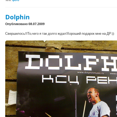
Теги:
фото
Dolphin
Опубликовано 08.07.2009
Свершилось!!!То,чего я так долго ждал!Хороший подарок мне на ДР:))