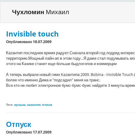
Чухломин
Михаил
Invisible touch
Опубликовано 18.07.2009
Каzантип последнее время радует.Сначала второй год подряд интерес
территорию.Мощный лайн-ап в этом году...Я даже стал подумывать может
этого на Казике станет еще больше быдлогопов и коммерции
А теперь выбрали новый гимн Kazантипа 2009. Bobina - Invisible Touch
более что именно Дима
и "подсадил" меня на транс.
Все кто не любит электронное бумс-бумс-бумс найдите 3 минуты време
Теги:
музыка
,
каzантип
,
trance
Отпуск
Опубликовано 17.07.2009