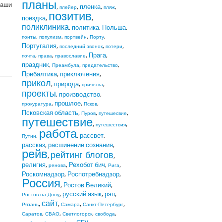
планы
наши
,
,
пленка
,
,
плейер
пляж
позитив
поездка
,
,
поликлиника
,
политика
,
Польша
,
,
,
,
,
понты
популизм
портвейн
Порту
Португалия
,
,
,
последний звонок
потери
,
,
,
Прага
,
почта
права
православие
праздник
,
,
,
Преамбула
предательство
Прибалтика
,
приключения
,
прикол
,
природа
,
,
прическа
проекты
,
производство
,
,
прошлое
,
,
прокуратура
Псков
Псковская область
,
,
,
Пуров
путешесвие
путешествие
,
,
путешествия
работа
,
,
рассвет
,
Путин
рассказ
,
расшинение сознания
,
рейв
рейтинг блогов
,
,
религия
,
,
Рехобот бич
,
,
ренова
Рига
Роскомнадзор
,
Роспотребнадзор
,
Россия
,
Ростов Великий
,
,
русский язык
,
рэп
,
Ростов-на-Дону
сайт
,
,
,
,
Рязань
Самара
Санкт-Петербург
,
,
,
,
Саратов
СВАО
Светлогорск
свобода