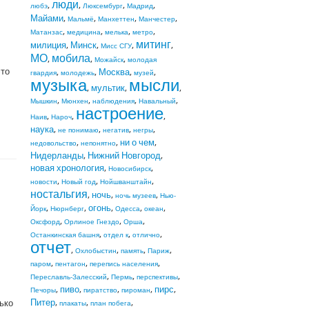
люди
,
,
,
,
любэ
Люксембург
Мадрид
Майами
,
,
,
,
Мальмё
Манхеттен
Манчестер
,
,
,
,
Матанзас
медицина
мелька
метро
митинг
милиция
,
Минск
,
,
,
Мисс СГУ
МО
мобила
,
,
,
Можайск
молодая
это
,
,
Москва
,
,
гвардия
молодежь
музей
музыка
мысли
,
мультик
,
,
,
,
,
,
Мышкин
Мюнхен
наблюдения
Навальный
настроение
,
,
,
Наив
Нароч
наука
,
,
,
,
не понимаю
негатив
негры
,
,
ни о чем
,
недовольство
непонятно
Нидерланды
,
Нижний Новгород
,
новая хронология
,
,
Новосибирск
,
,
,
новости
Новый год
Нойшванштайн
ностальгия
,
ночь
,
,
ночь музеев
Нью-
,
,
огонь
,
,
,
Йорк
Нюрнберг
Одесса
океан
,
,
,
Оксфорд
Орлиное Гнездо
Орша
,
,
,
Останкинская башня
отдел к
отлично
отчет
,
,
,
,
Охлобыстин
память
Париж
,
,
,
паром
пентагон
перепись населения
,
,
,
Переславль-Залесский
Пермь
перспективы
,
пиво
,
,
,
пирс
,
Печоры
пиратство
пироман
Питер
,
,
,
ько
плакаты
план побега