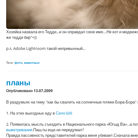
Хозяйка назвала его Тедди...и он оправдал свое имя....Не кот и медве
же тедди бир"=))
p.s. Adobe Lightroom такой непривычный...
Теги:
фото
,
животные
планы
Опубликовано 13.07.2009
В раздумьях на тему "как бы свалить на солнечные пляжи Бора-Бора" я
1. На этих выходных еду в
Село Ыб
2. Появилась мысль съездить в Национального парка «Югыд Ва»...а п
выветривания
.Паш,ты еще не передумал?
Правда пассивность представителей парка меня убивает.Сначала мне 