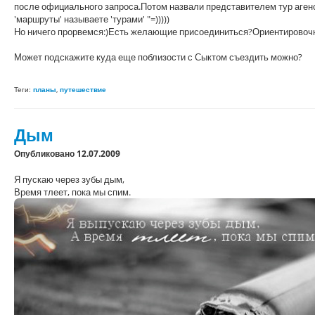
после официального запроса.Потом назвали представителем тур агенст
'маршруты' называете 'турами' "=)))))
Но ничего прорвемся:)Есть желающие присоединиться?Ориентировочно
Может подскажите куда еще поблизости с Сыктом съездить можно?
Теги:
планы
,
путешествие
Дым
Опубликовано 12.07.2009
Я пускаю через зубы дым,
Время тлеет, пока мы спим.