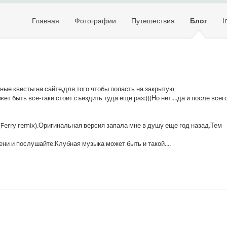
Главная
Фотографии
Путешествия
Блог
I
ные квесты на сайте,для того чтобы попасть на закрытую
 быть все-таки стоит съездить туда еще раз:)))Но нет....да и после всег
 (Ferry remix).Оригинальная версия запала мне в душу еще год назад.Тем
ни и послушайте.Клубная музыка может быть и такой....