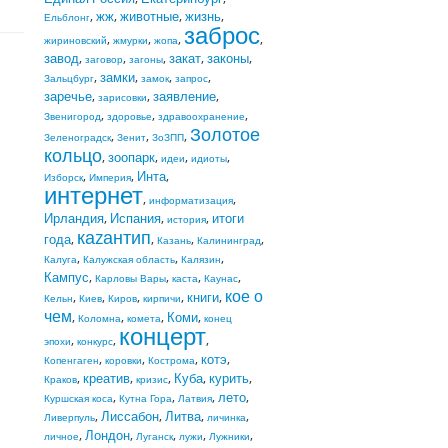
,
жж
,
животные
,
жизнь
,
Ельблонг
заброс
,
,
,
,
жириновский
жмурки
жопа
завод
,
,
,
закат
,
законы
,
заговор
загоны
,
замки
,
,
,
Зальцбург
замок
запрос
заречье
,
,
заявление
,
зарисовки
,
,
,
Звенигород
здоровье
здравоохранение
Золотое
,
,
,
Зеленоградск
Зенит
ЗоЗПП
кольцо
,
зоопарк
,
,
,
идеи
идиоты
,
,
Инта
,
Изборск
Империя
интернет
,
,
информатизация
Ирландия
,
Испания
,
,
итоги
история
каzантип
года
,
,
,
,
Казань
Калининград
,
,
,
Калуга
Калужская область
Калязин
Кампус
,
,
,
,
Карловы Вары
каста
Каунас
кое о
,
,
,
,
книги
,
Кельн
Киев
Киров
кирпичи
чем
,
,
,
Коми
,
Коломна
комета
конец
концерт
,
,
,
эпохи
конкурс
,
,
,
котэ
,
Копенгаген
коровки
Кострома
,
креатив
,
,
Куба
,
курить
,
Краков
кризис
,
,
,
лето
,
Куршская коса
Кутна Гора
Латвия
,
Лиссабон
,
Литва
,
,
Ливерпуль
личинка
,
Лондон
,
,
,
,
личное
Луганск
лужи
Лужники