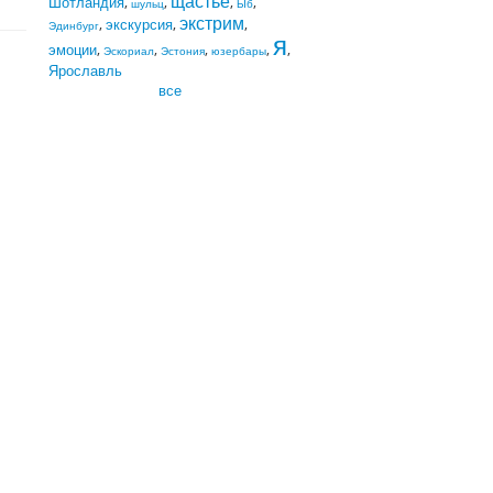
щастье
Шотландия
,
,
,
,
шульц
Ыб
экстрим
,
экскурсия
,
,
Эдинбург
я
эмоции
,
,
,
,
,
Эскориал
Эстония
юзербары
Ярославль
все