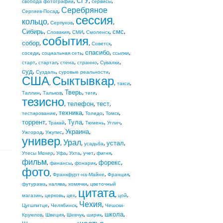
,
СГУ
,
,
свобода фотографии
сервисы
Серебряное
,
Сергиев-Посад
сессия
кольцо
,
,
,
Серпухов
Сибирь
,
,
,
,
смс
,
Словакия
СМИ
Смоленск
события
собор
,
,
,
Советск
,
,
спасибо
,
,
соседи
социальная сеть
ссылки
,
,
,
,
,
старт
стартап
стена
странно
Сувалки
суд
,
,
,
Суздаль
суровые реальности
США
Сыктывкар
,
,
,
такси
,
,
Тверь
,
,
Таллин
Тальков
теги
тезисно
,
телефон
,
тест
,
,
техника
,
,
,
тестирование
Толедо
Томск
торрент
,
,
Тула
,
,
,
Тракай
Тюмень
Углич
,
,
Украина
,
Ужгород
Ужупис
универ
Урал
,
,
,
устал
,
усадьба
,
,
,
,
,
Утесы Мохер
Уфа
Ухта
учет
фигня
фильм
,
,
,
форекс
,
финансы
фонарик
фото
,
,
,
Франкфурт-на-Майне
Франция
,
,
,
футурама
халява
хомячки
цветочный
цитата
,
,
,
,
,
магазин
церковь
цех
цой
Чехия
,
,
,
Цугшпитце
Челябинск
Чешски-
,
,
,
,
школа
,
Крумлов
Швеция
Шевчук
ширик