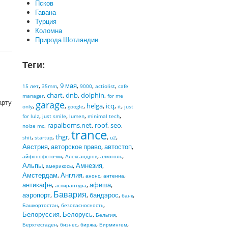
Псков
Гавана
Турция
Коломна
Природа Шотландии
Теги:
,
,
9 мая
,
,
,
15 лет
35mm
9000
actiolist
cafe
,
chart
,
dnb
,
dolphin
,
manager
for me
арту
garage
,
,
,
helga
,
icq
,
,
only
google
it
just
,
,
,
,
for lulz
just smile
lumen
minimal tech
,
rapalboms.net
,
roof
,
seo
,
noize mc
trance
,
,
thgr
,
,
,
shit
startup
u2
Австрия
,
авторское право
,
автостоп
,
,
,
,
айфонофоточки
Александров
алкоголь
Альпы
,
,
Амнезия
,
америкосы
Амстердам
,
Англия
,
,
,
анонс
антенна
антикафе
,
,
афиша
,
аспирантура
Бавария
аэропорт
,
,
бандэрос
,
,
банк
,
,
Башкортостан
безопасносность
Белоруссия
,
Белорусь
,
,
Бельгия
,
,
,
,
Берхтесгаден
бизнес
биржа
Бирмингем