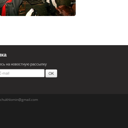
лка
сь на новостную рассылку
l.chukhlomin@gmail.com