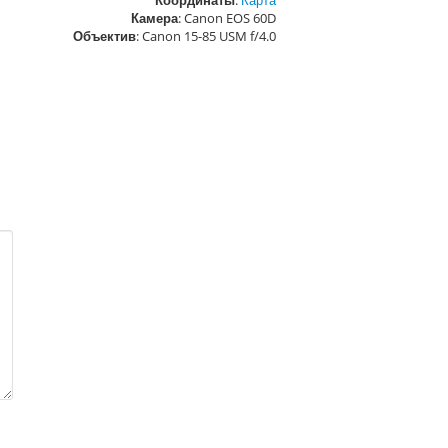
Координаты
:
Карта
Камера
: Canon EOS 60D
Объектив
: Canon 15-85 USM f/4.0