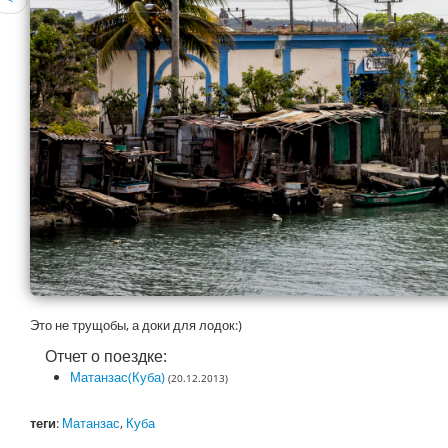
Это не трущобы, а доки для лодок:)
Отчет о поездке:
Матанзас(Куба)
(20.12.2013)
теги
:
Матанзас
,
Куба