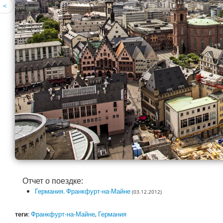
<
Отчет о поездке:
Германия. Франкфурт-на-Майне
(03.12.2012)
теги
:
Франкфурт-на-Майне
,
Германия