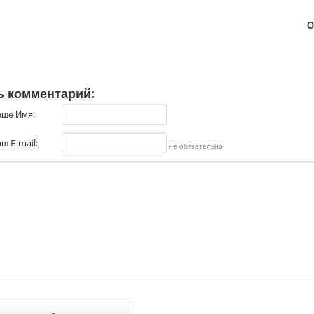
О
ь комментарий:
аше Имя:
ш E-mail:
не обязательно