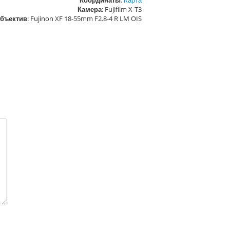
Координаты
:
Карта
Камера
: Fujifilm X-T3
бъектив
: Fujinon XF 18-55mm F2.8-4 R LM OIS