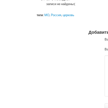
записи не найдены:(
теги
:
МО
,
Россия
,
церковь
Добавит
В
Ва