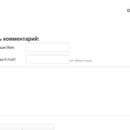
О
ь комментарий:
аше Имя:
ш E-mail:
не обязательно