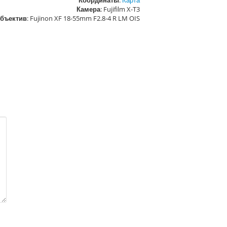
Координаты
:
Карта
Камера
: Fujifilm X-T3
бъектив
: Fujinon XF 18-55mm F2.8-4 R LM OIS