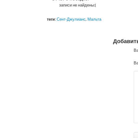
записи не найдены:(
теги
:
Сент-Джулианс
,
Мальта
Добавит
В
Ва