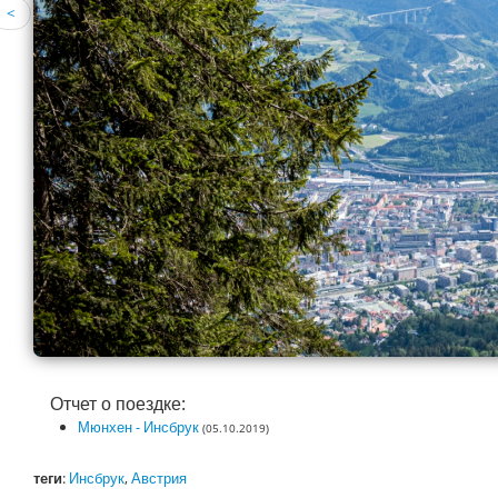
<
Отчет о поездке:
Мюнхен - Инсбрук
(05.10.2019)
теги
:
Инсбрук
,
Австрия