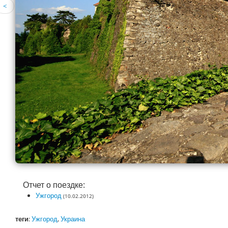
<
Отчет о поездке:
Ужгород
(10.02.2012)
теги
:
Ужгород
,
Украина