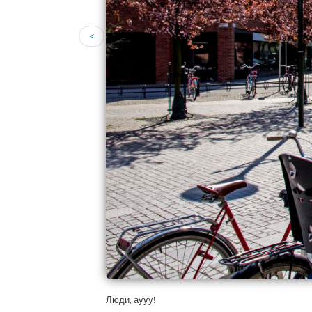
<
Люди, аууу!