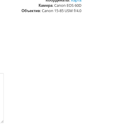
Координаты
:
Карта
Камера
: Canon EOS 60D
Объектив
: Canon 15-85 USM f/4.0