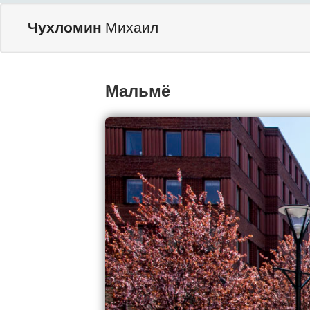
Чухломин
Михаил
Мальмё