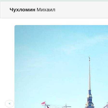
Чухломин
Михаил
<