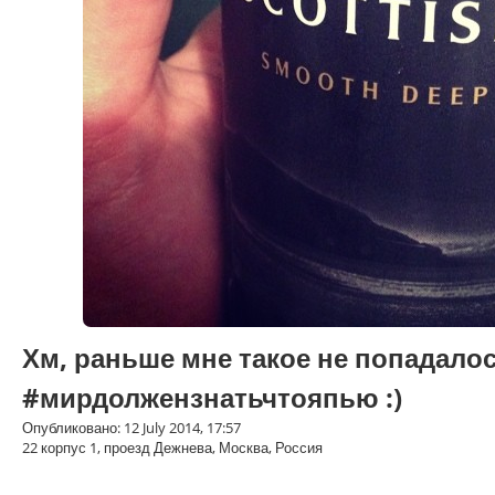
Хм, раньше мне такое не попадалос
#мирдолжензнатьчтояпью :)
Опубликовано: 12 July 2014, 17:57
22 корпус 1, проезд Дежнева, Москва, Россия