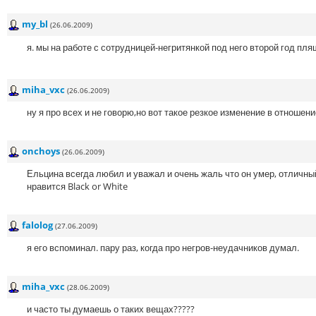
my_bl
(26.06.2009)
я. мы на работе с сотрудницей-негритянкой под него второй год пл
miha_vxc
(26.06.2009)
ну я про всех и не говорю,но вот такое резкое изменение в отношени
onchoys
(26.06.2009)
Ельцина всегда любил и уважал и очень жаль что он умер, отличны
нравится Black or White
falolog
(27.06.2009)
я его вспоминал. пару раз, когда про негров-неудачников думал.
miha_vxc
(28.06.2009)
и часто ты думаешь о таких вещах?????