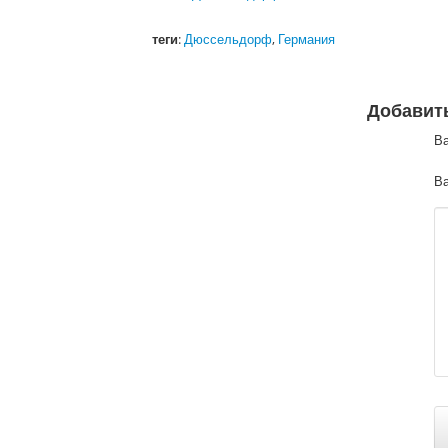
теги
:
Дюссельдорф
,
Германия
Добавит
В
Ва