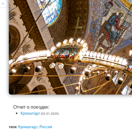
<
Отчет о поездке:
Кронштадт
(02.01.2020)
теги
:
Кронштадт
,
Россия