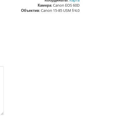
Координаты
:
Карта
Камера
: Canon EOS 60D
Объектив
: Canon 15-85 USM f/4.0