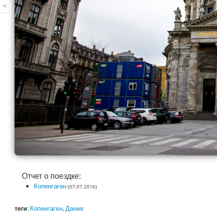
<
Отчет о поездке:
Копенгаген
(07.07.2016)
теги
:
Копенгаген
,
Дания