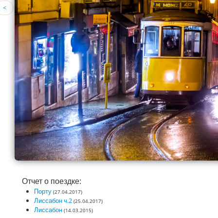
<
Отчет о поездке:
Порту
(27.04.2017)
Лиссабон ч.2
(25.04.2017)
Лиссабон
(14.03.2015)