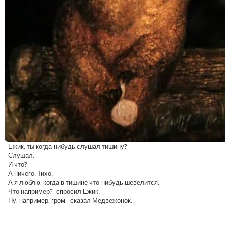
- Ежик, ты когда-нибудь слушал тишину?
- Слушал.
- И что?
- А ничего. Тихо.
- А я люблю, когда в тишине что-нибудь шевелится.
- Что например?- спросил Ежик.
- Ну, например, гром,- сказал Медвежонок.