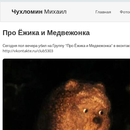
Чухломин
Михаил
Главная
Фото
Про Ёжика и Медвежонка
Сегодня пол вечера убил на Группу "Про Ёжика и Медвежонка" в вконтакте
http://vkontakte.ru/club5303